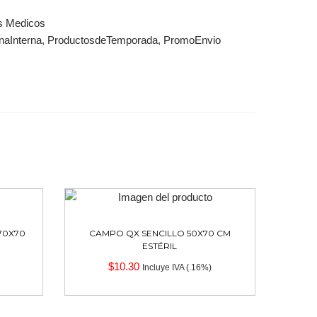
s Medicos
naInterna
,
ProductosdeTemporada
,
PromoEnvio
70X70
CAMPO QX SENCILLO 50X70 CM
ESTÉRIL
$
10.30
Incluye IVA (.16%)
Añadir al carrito