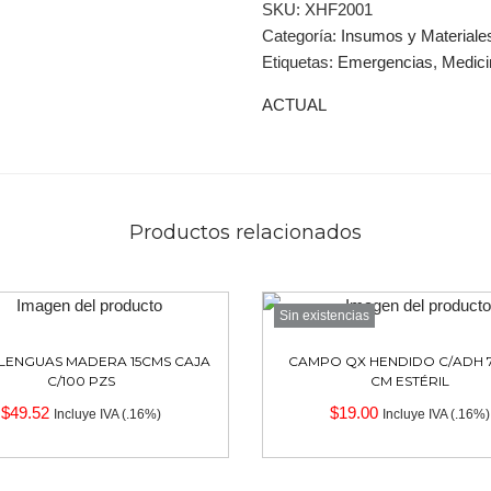
SKU:
XHF2001
Categoría:
Insumos y Materiale
Etiquetas:
Emergencias
,
Medici
ACTUAL
Productos relacionados
Sin existencias
LENGUAS MADERA 15CMS CAJA
CAMPO QX HENDIDO C/ADH 
C/100 PZS
CM ESTÉRIL
$
49.52
$
19.00
Incluye IVA (.16%)
Incluye IVA (.16%)
Añadir al carrito
Leer más