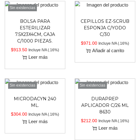
Sin existencias
BOLSA PARA
CEPILLOS EZ-SCRUB
ESTERILIZAR
ESPONJA C/YODO
7.5X23X4CM, CAJA
C/30
C/1000 PIEZAS.
$
971.00
Incluye IVA (.16%)
$
913.50
Incluye IVA (.16%)
Añadir al carrito
Leer más
Sin existencias
Sin existencias
MICRODACYN 240
DURAPREP
ML.
APLICADOR C/26 ML
8630
$
304.00
Incluye IVA (.16%)
$
212.00
Leer más
Incluye IVA (.16%)
Leer más