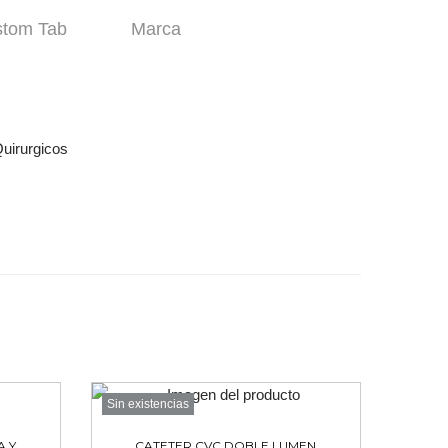
tom Tab
Marca
uirurgicos
Sin existencias
A Y
CATETER CVC DOBLE LUMEN