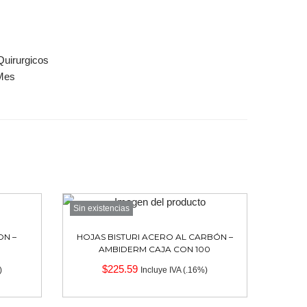
Quirurgicos
Mes
Sin existencias
ON –
HOJAS BISTURI ACERO AL CARBÓN –
AMBIDERM CAJA CON 100
$
225.59
)
Incluye IVA (.16%)
s
Seleccionar opciones