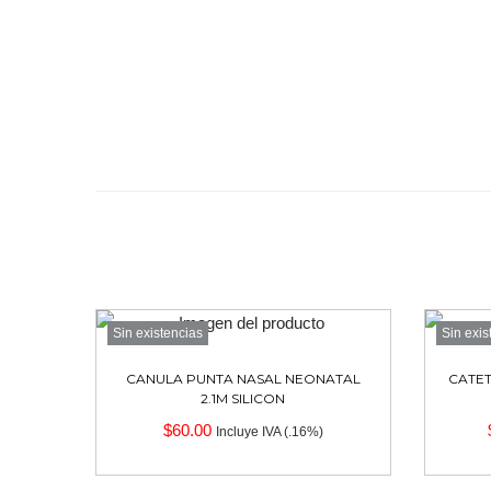
Sin existencias
Sin exis
CANULA PUNTA NASAL NEONATAL
CATET
2.1M SILICON
$
60.00
Incluye IVA (.16%)
Leer más