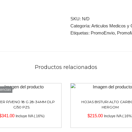
SKU:
N/D
Categoría:
Articulos Medicos y 
Etiquetas:
PromoEnvio
,
Promo
Productos relacionados
tencias
ER P/VENO 18 G 28-34MM DLP
HOJAS BISTURI ALTO CARB
C/50 PZS.
HERGOM
$
341.00
$
215.00
Incluye IVA (.16%)
Incluye IVA (.16%
Leer más
Seleccionar opcione