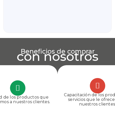
Beneficios de comprar
con nosotros
Capacitación de los pro
d de los productos que
servicios que le ofrec
os a nuestros clientes.​
nuestros clientes.