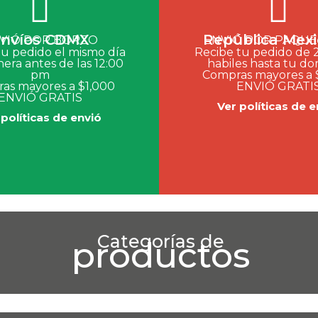
nvíos CDMX
República Mex
VIÓ POR BORZO
ENVIÓ POR PAQUE
tu pedido el mismo día
Recibe tu pedido de 2 
nera antes de las 12:00
habiles hasta tu dom
pm
Compras mayores a 
as mayores a $1,000
ENVIÓ GRATI
ENVIÓ GRATIS
Ver políticas de e
 políticas de envió
Categorías de
productos