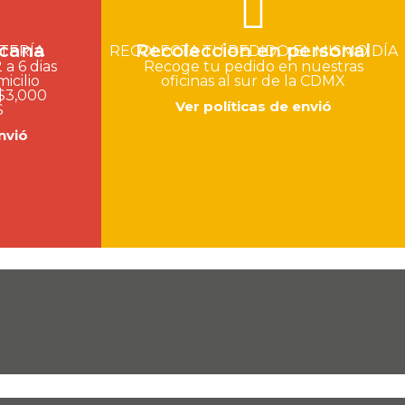
icana
Recoleccion en personal
TERÍA
RECOLECTA TU PEDIDO EL MISMO DÍA
a 6 dias
Recoge tu pedido en nuestras
icilio
oficinas al sur de la CDMX
$3,000
Ver políticas de envió
S
nvió