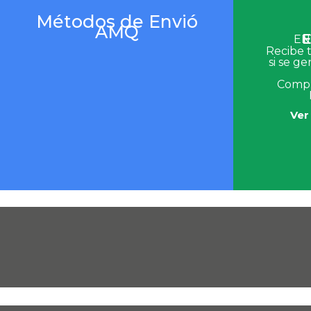
Métodos de Envió
AMQ
E
EN
Recibe 
si se ge
Compr
Ver